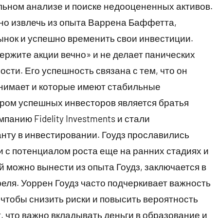
ьном анализе и поиске недооцененных активов.
но извлечь из опыта Варрена Баффетта,
ынок и успешно временить свои инвестиции.
ржите акции вечно» и не делает панических
сти. Его успешность связана с тем, что он
онимает и которые имеют стабильные
ром успешных инвесторов является братья
панию Fidelity Investments и стали
нту в инвестировании. Гоудз прославились
 с потенциалом роста еще на ранних стадиях и
й можно вынести из опыта Гоудз, заключается в
ля. Уоррен Гоудз часто подчеркивает важность
 чтобы снизить риски и повысить вероятность
, что важно вкладывать деньги в образование и