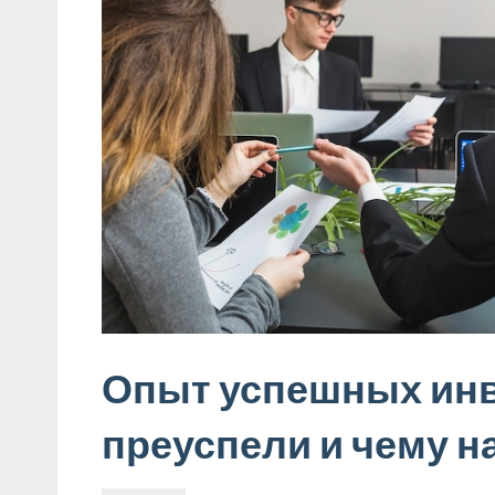
Опыт успешных инв
преуспели и чему н