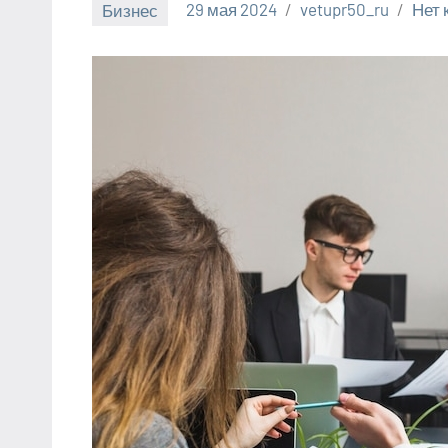
Бизнес
29 мая 2024
vetupr50_ru
Нет