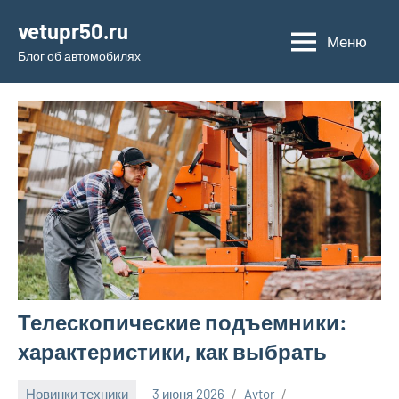
Перейти
vetupr50.ru
к
Меню
Блог об автомобилях
содержимому
Телескопические подъемники:
характеристики, как выбрать
Новинки техники
3 июня 2026
Avtor