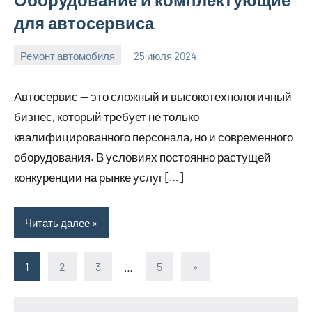
для автосервиса
Ремонт автомобиля
25 июля 2024
Avtor
Нет
комментариев
Автосервис — это сложный и высокотехнологичный
бизнес, который требует не только
квалифицированного персонала, но и современного
оборудования. В условиях постоянно растущей
конкуренции на рынке услуг […]
Читать далее
1
2
3
…
5
Следующие
»
Пагинация
записи