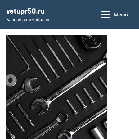
Перейти
vetupr50.ru
к
Меню
Блог об автомобилях
содержимому