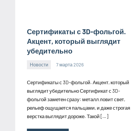
Сертификаты с 3D-фольгой.
Акцент, который выглядит
убедительно
Новости
7 марта 2026
Avtor
Нет
комментариев
Сертификаты с 3D-фольгой. Акцент, который
выглядит убедительно Сертификат с 3D-
фольгой заметен сразу: металл ловит свет,
рельеф ощущается пальцами, и даже строгая
верстка выглядит дороже. Такой […]