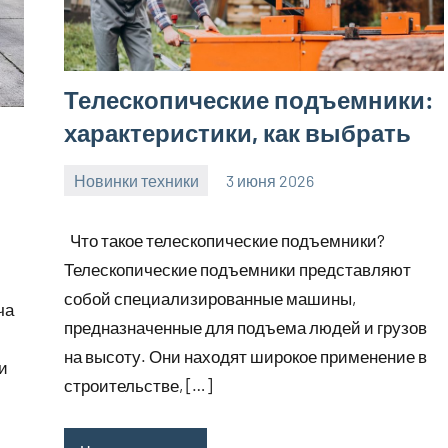
Телескопические подъемники:
характеристики, как выбрать
Новинки техники
3 июня 2026
Avtor
Нет
комментариев
Что такое телескопические подъемники?
Телескопические подъемники представляют
собой специализированные машины,
ча
предназначенные для подъема людей и грузов
на высоту. Они находят широкое применение в
и
строительстве, […]