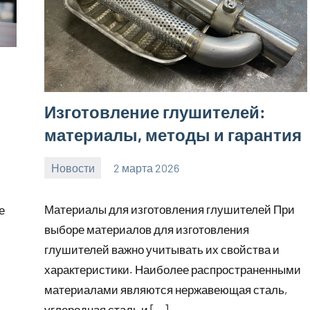
Изготовление глушителей:
материалы, методы и гарантия
Новости
2 марта 2026
Avtor
Нет
комментариев
Материалы для изготовления глушителей При
е
выборе материалов для изготовления
глушителей важно учитывать их свойства и
характеристики. Наиболее распространенными
материалами являются нержавеющая сталь,
углеродная сталь и […]