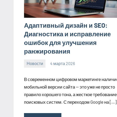
Адаптивный дизайн и SEO:
Диагностика и исправление
ошибок для улучшения
ранжирования
Новости
4 марта 2026
Avtor
Нет
комментариев
В современном цифровом маркетинге наличи
мобильной версии сайта — это уже не просто
правило хорошего тона, а жесткое требование
поисковых систем. С переходом Google на […]