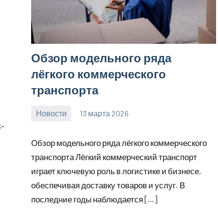
Обзор модельного ряда
лёгкого коммерческого
транспорта
Новости
13 марта 2026
Avtor
Нет
S-
комментариев
Обзор модельного ряда лёгкого коммерческого
транспорта Лёгкий коммерческий транспорт
играет ключевую роль в логистике и бизнесе,
обеспечивая доставку товаров и услуг. В
последние годы наблюдается […]