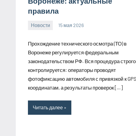
Воронеже: актуальные
правила
Новости
15 мая 2026
Avtor
Нет
комментариев
Прохождение технического осмотра (ТО) в
Воронеже регулируется федеральным
законодательством РФ. Вся процедура строго
контролируется: операторы проводят
фотофиксацию автомобиля с привязкой к GP
координатам, а результаты проверок […]
Читать далее