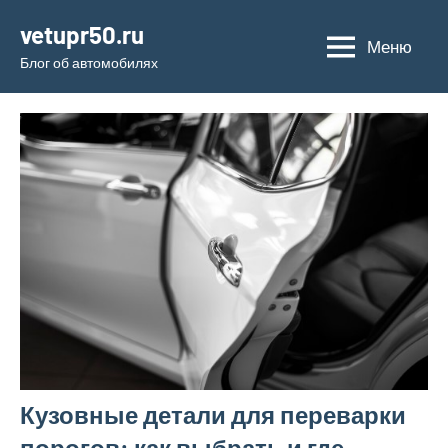
Перейти
vetupr50.ru
к
Меню
Блог об автомобилях
содержимому
Кузовные детали для переварки
порогов: как выбрать и где