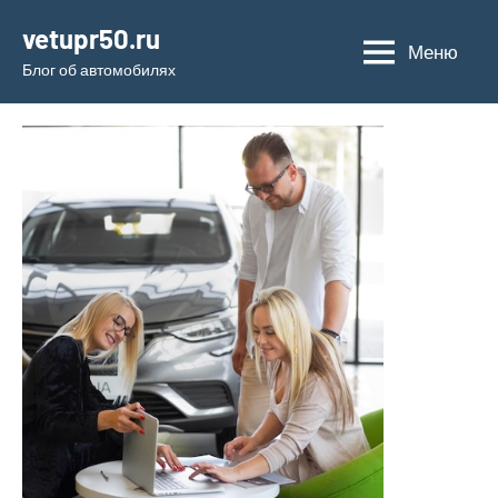
Перейти
vetupr50.ru
к
Меню
Блог об автомобилях
содержимому