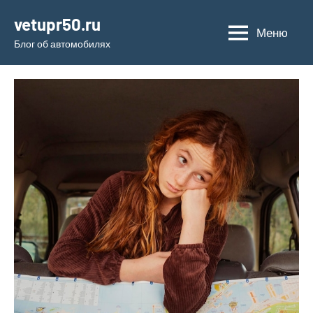
Перейти
vetupr50.ru
к
Меню
Блог об автомобилях
содержимому