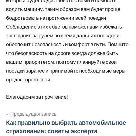
который будет бодрствовать с вами и помогать
водить машину, таким образом вам будет проще
бодрствовать на протяжении всей поездки.
Соблюдение этих советов поможет вам избежать
засыпания за рулем во время дальних поездок и
обеспечит безопасность и комфорт в пути. Помните,
что безопасность на дороге всегда должна быть
вашим приоритетом, поэтому планируйте свои
поездки заранее и принимайте необходимые меры
предосторожности.
Благодарим за прочтение!
Предыдущая запись
Навигация
Как правильно выбрать автомобильное
страхование: советы эксперта
по