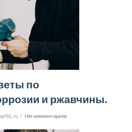
оветы по
ррозии и ржавчины.
upr50_ru
Нет комментариев