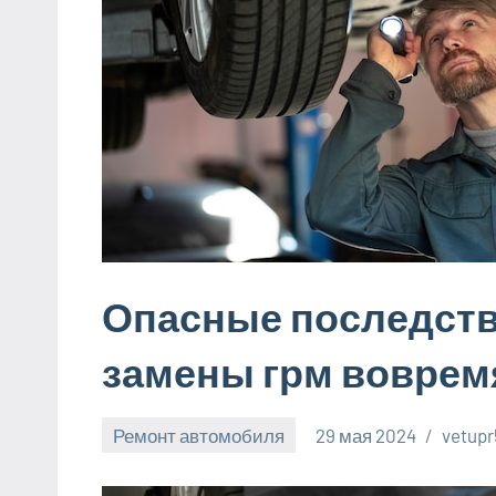
Опасные последст
замены грм воврем
Ремонт автомобиля
29 мая 2024
vetupr