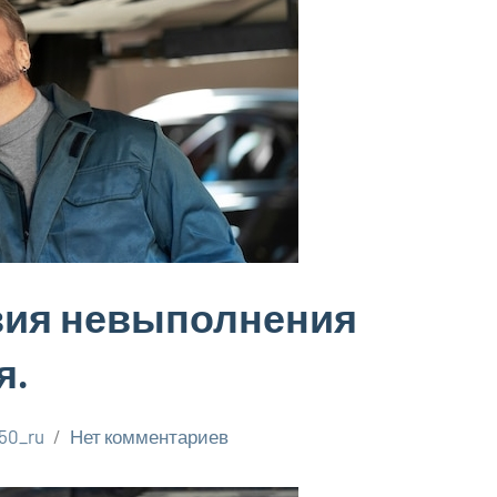
вия невыполнения
я.
50_ru
Нет комментариев