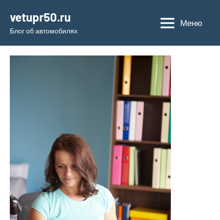
Перейти
vetupr50.ru
к
Меню
Блог об автомобилях
содержимому