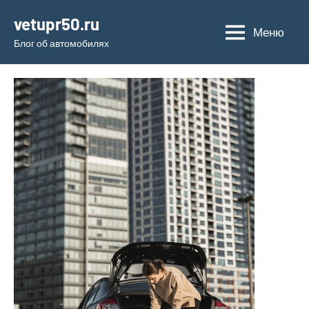
Перейти
vetupr50.ru
к
Меню
Блог об автомобилях
содержимому