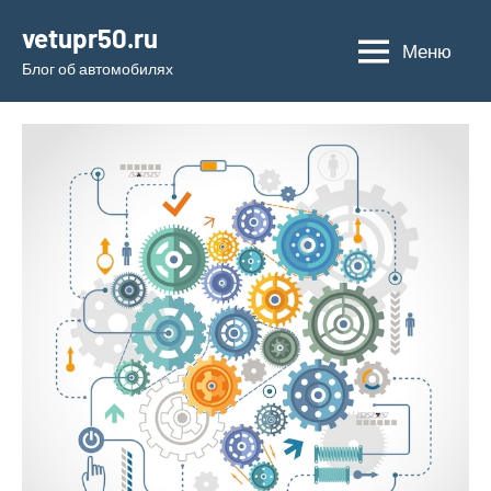
Перейти
vetupr50.ru
к
Меню
Блог об автомобилях
содержимому