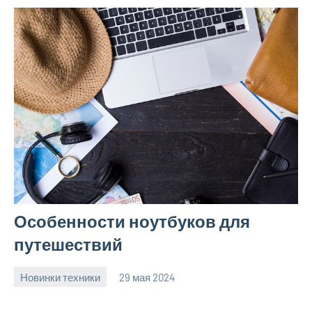
Особенности ноутбуков для
путешествий
Новинки техники
29 мая 2024
vetupr50_ru
Нет
комментариев