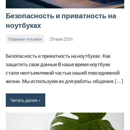
Безопасность и приватность на
ноутбуках
Новинки техники
29 мая 2024
vetupr50_ru
Нет
комментариев
Безопасность и приватность на ноутбуках: Как
защитить свои данные В наше время ноутбуки
стали неотъемлемой частью нашей повседневной
жизни. Мы используем их для работы, общения, […]
Читать далее