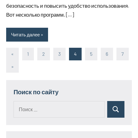
безопасность и повысить удобство использования.
Вот несколько программ, […]
Читать далее
«
Предыдущие
1
2
3
4
5
6
7
Пагинация
записи
Следующие
»
записей
записи
Поиск по сайту
Поиск
Поиск
для: