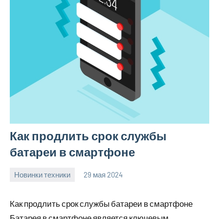
Как продлить срок службы
батареи в смартфоне
Новинки техники
29 мая 2024
vetupr50_ru
Нет
комментариев
Как продлить срок службы батареи в смартфоне
Батарея в смартфоне является ключевым