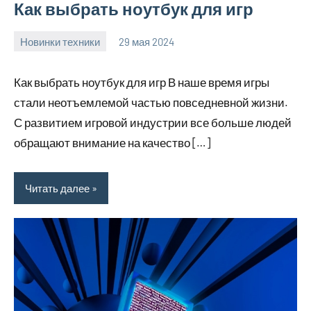
Как выбрать ноутбук для игр
Новинки техники
29 мая 2024
vetupr50_ru
Нет
комментариев
Как выбрать ноутбук для игр В наше время игры
стали неотъемлемой частью повседневной жизни.
С развитием игровой индустрии все больше людей
обращают внимание на качество […]
Читать далее