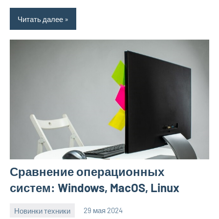
Читать далее
Сравнение операционных
систем: Windows, MacOS, Linux
Новинки техники
29 мая 2024
vetupr50_ru
Нет