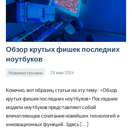
Обзор крутых фишек последних
ноутбуков
Новинки техники
29 мая 2024
vetupr50_ru
Нет
комментариев
Конечно, вот образец статьи на эту тему: «Обзор
крутых фишек последних ноутбуков» Последние
модели ноутбуков представляют собой
впечатляющее сочетание новейших технологий и
инновационных функций. Здесь […]