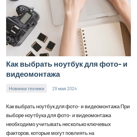
Как выбрать ноутбук для фото- и
видеомонтажа
Новинки техники
29 мая 2024
vetupr50_ru
Нет
комментариев
Как выбрать ноутбук для фото- и видеомонтажа При
выборе ноутбука для фото- и видеомонтажа
необходимо учитывать несколько ключевых
факторов, которые могут повлиять на